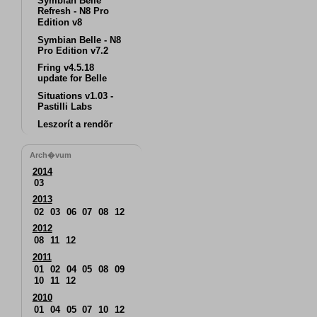
Symbian Belle
Refresh - N8 Pro
Edition v8
Symbian Belle - N8
Pro Edition v7.2
Fring v4.5.18
update for Belle
Situations v1.03 -
Pastilli Labs
Leszorít a rendõr
Arch�vum
2014
03
2013
02
03
06
07
08
12
2012
08
11
12
2011
01
02
04
05
08
09
10
11
12
2010
01
04
05
07
10
12