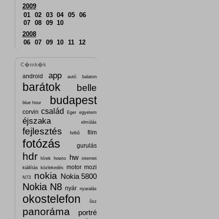
2009
01
02
03
04
05
06
07
08
09
10
2008
06
07
09
10
11
12
C�mk�k
app
android
autó
balaton
barátok
belle
budapest
blue hour
család
corvin
Eger
egyetem
éjszaka
elmúlás
fejlesztés
film
felhõ
fotózás
gurulás
hdr
hw
hírek
howto
internet
motor
mozi
kiállítás
közlekedés
nokia
Nokia 5800
N73
Nokia N8
nyár
nyaralás
okostelefon
õsz
panoráma
portré