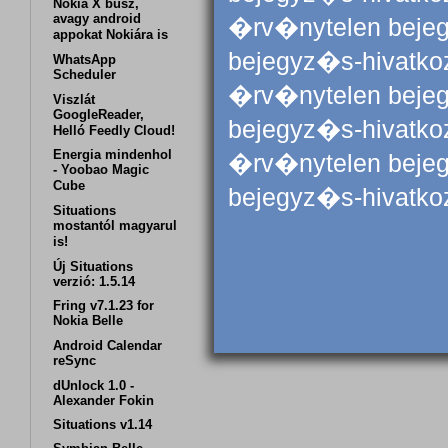
Nokia X busz,
avagy android
�rv�nytelen beje
appokat Nokiára is
bejegyz�s-hivatk
WhatsApp
Scheduler
�rv�nytelen beje
Viszlát
GoogleReader,
bejegyz�s-hivatk
Helló Feedly Cloud!
Energia mindenhol
�rv�nytelen beje
- Yoobao Magic
Cube
bejegyz�s-hivatk
Situations
mostantól magyarul
is!
Új Situations
verzió: 1.5.14
Fring v7.1.23 for
Nokia Belle
Android Calendar
reSync
dUnlock 1.0 -
Alexander Fokin
Situations v1.14