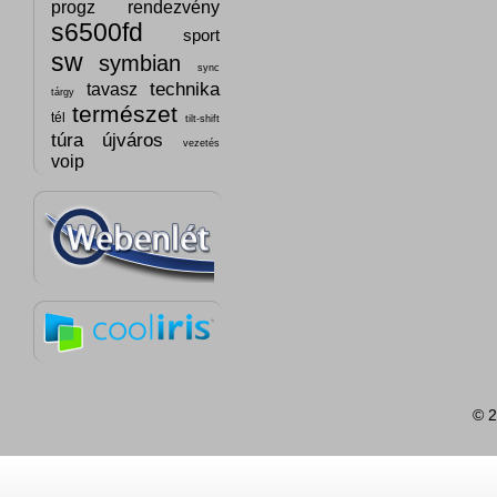
progz
rendezvény
s6500fd
sport
sw
symbian
sync
technika
tavasz
tárgy
természet
tél
tilt-shift
túra
újváros
vezetés
voip
© 2