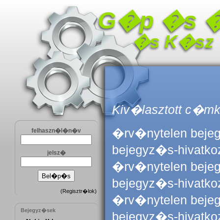
G�p �s 
�s K�sz
Kiv�lasztott c�mk
�rv�nytelen beje
felhaszn�l�n�v
bejegyz�s-hivatk
jelsz�
�rv�nytelen beje
bejegyz�s-hivatk
(
Regisztr�lok
)
�rv�nytelen beje
Bejegyz�sek
bejegyz�s-hivatk