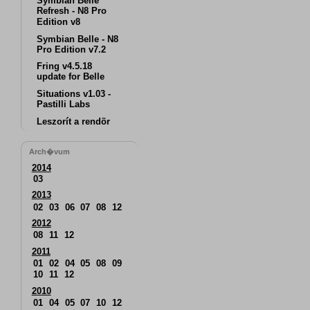
Symbian Belle
Refresh - N8 Pro
Edition v8
Symbian Belle - N8
Pro Edition v7.2
Fring v4.5.18
update for Belle
Situations v1.03 -
Pastilli Labs
Leszorít a rendõr
Arch�vum
2014
03
2013
02
03
06
07
08
12
2012
08
11
12
2011
01
02
04
05
08
09
10
11
12
2010
01
04
05
07
10
12