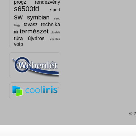
progz
rendezvény
s6500fd
sport
sw
symbian
sync
technika
tavasz
tárgy
természet
tél
tilt-shift
túra
újváros
vezetés
voip
© 2