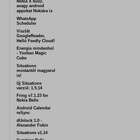
Nokia X busz,
avagy android
appokat Nokiára is
WhatsApp
Scheduler
Viszlát
GoogleReader,
Helló Feedly Cloud!
Energia mindenhol
- Yoobao Magic
Cube
Situations
mostantól magyarul
is!
Új Situations
verzió: 1.5.14
Fring v7.1.23 for
Nokia Belle
Android Calendar
reSync
dUnlock 1.0 -
Alexander Fokin
Situations v1.14