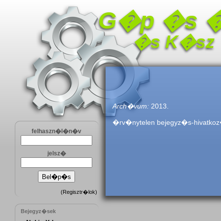
G�p �s 
�s K�sz
Arch�vum:
2013.
�rv�nytelen bejegyz�s-hivatkoz
felhaszn�l�n�v
jelsz�
(
Regisztr�lok
)
Bejegyz�sek