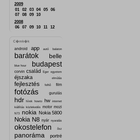
2009
01
02
03
04
05
06
07
08
09
10
2008
06
07
09
10
11
12
C�mk�k
app
android
autó
balaton
barátok
belle
budapest
blue hour
család
corvin
Eger
egyetem
éjszaka
elmúlás
fejlesztés
film
felhõ
fotózás
gurulás
hdr
hw
hírek
howto
internet
motor
mozi
kiállítás
közlekedés
nokia
Nokia 5800
N73
Nokia N8
nyár
nyaralás
okostelefon
õsz
panoráma
portré