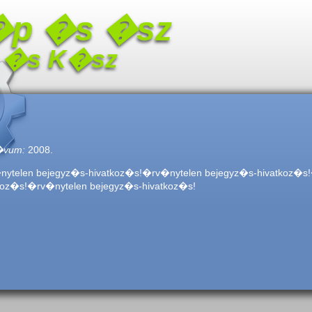
p �s �sz
�s K�sz
�vum:
2008.
ytelen bejegyz�s-hivatkoz�s!�rv�nytelen bejegyz�s-hivatkoz�s
koz�s!�rv�nytelen bejegyz�s-hivatkoz�s!