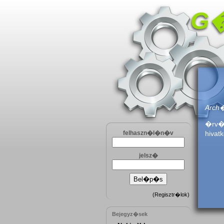
G�
Arch
�rv�n
felhaszn�l�n�v
hivat
jelsz�
(
Regisztr�lok
)
Bejegyz�sek