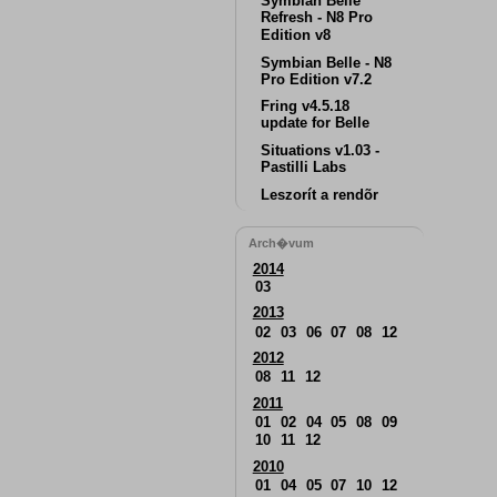
Symbian Belle
Refresh - N8 Pro
Edition v8
Symbian Belle - N8
Pro Edition v7.2
Fring v4.5.18
update for Belle
Situations v1.03 -
Pastilli Labs
Leszorít a rendõr
Arch�vum
2014
03
2013
02
03
06
07
08
12
2012
08
11
12
2011
01
02
04
05
08
09
10
11
12
2010
01
04
05
07
10
12