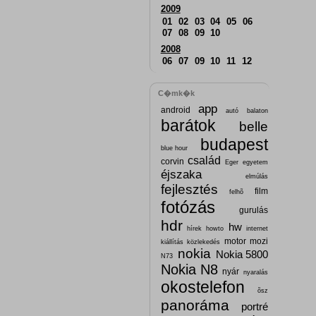
2009
01
02
03
04
05
06
07
08
09
10
2008
06
07
09
10
11
12
C�mk�k
app
android
autó
balaton
barátok
belle
budapest
blue hour
család
corvin
Eger
egyetem
éjszaka
elmúlás
fejlesztés
film
felhõ
fotózás
gurulás
hdr
hw
hírek
howto
internet
motor
mozi
kiállítás
közlekedés
nokia
Nokia 5800
N73
Nokia N8
nyár
nyaralás
okostelefon
õsz
panoráma
portré