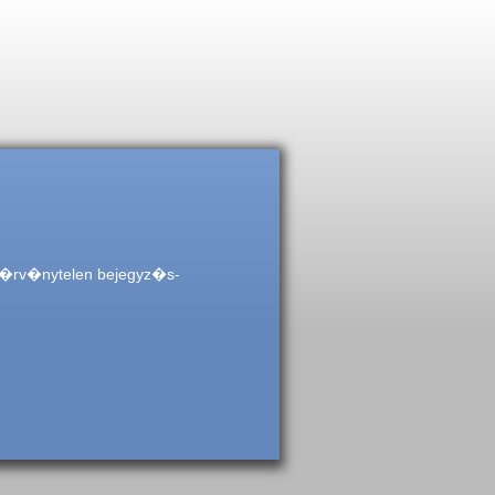
!�rv�nytelen bejegyz�s-