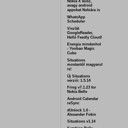
Nokia X busz,
avagy android
appokat Nokiára is
WhatsApp
Scheduler
Viszlát
GoogleReader,
Helló Feedly Cloud!
Energia mindenhol
- Yoobao Magic
Cube
Situations
mostantól magyarul
is!
Új Situations
verzió: 1.5.14
Fring v7.1.23 for
Nokia Belle
Android Calendar
reSync
dUnlock 1.0 -
Alexander Fokin
Situations v1.14